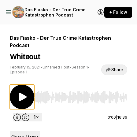
Das Fiasko - Der True Crime
+ Follow
Katastrophen Podcast
Das Fiasko - Der True Crime Katastrophen
Podcast
Whiteout
February 15, 2021
•
Unnamed Host
•
Season 1
•
Share
Episode 1
Use Left/Right to seek, Home/End to jump to st
0:00
|
16:36